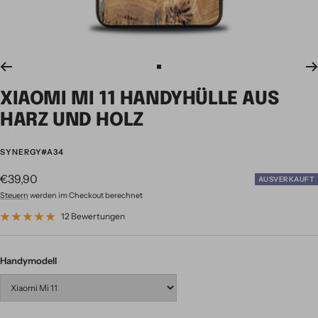
Zur
Slide
XIAOMI MI 11 HANDYHÜLLE AUS
1
gehen
HARZ UND HOLZ
SYNERGY#A34
Angebotspreis
€39,90
AUSVERKAUFT
Steuern
werden im Checkout berechnet
12 Bewertungen
Handymodell