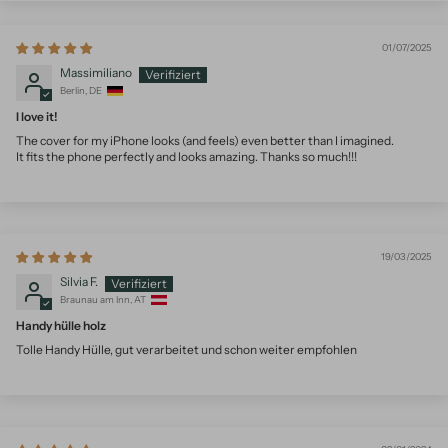
01/07/2025
Massimiliano
Berlin, DE
I love it!
The cover for my iPhone looks (and feels) even better than I imagined.
It fits the phone perfectly and looks amazing. Thanks so much!!!
19/03/2025
Silvia F.
Braunau am Inn, AT
Handy hülle holz
Tolle Handy Hülle, gut verarbeitet und schon weiter empfohlen