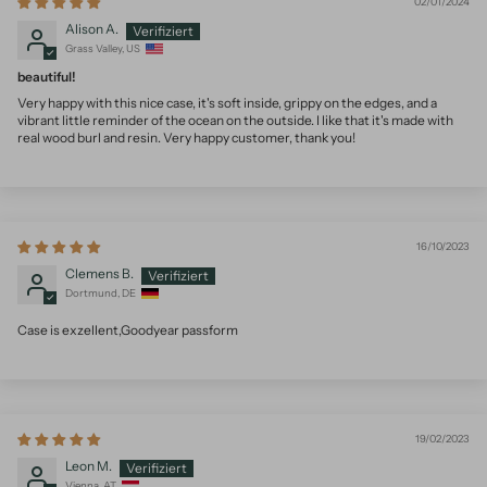
02/01/2024
Alison A.
Grass Valley, US
beautiful!
Very happy with this nice case, it's soft inside, grippy on the edges, and a
vibrant little reminder of the ocean on the outside. I like that it's made with
real wood burl and resin. Very happy customer, thank you!
16/10/2023
Clemens B.
Dortmund, DE
Case is exzellent,Goodyear passform
19/02/2023
Leon M.
Vienna, AT