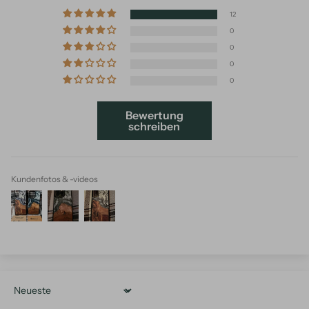
12
0
0
0
0
Bewertung
schreiben
Kundenfotos & -videos
Sort by