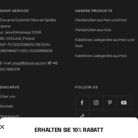
SHOP-SERVICE
UNSERE PRODUKTE
Discarve Dubiński Sikorski Spółka
Handyhüllen aus Harz und Holz
Jawna
Handyhüllen aus Holz
ul. Jana Kilińskiego 100/6
90-012 Łódź, Poland
Kabellose Ladegeräte aus Harz und
NIP: PL7252308600 | REGON:
Holz
388748427 | KRS: 0000896606
Kabellose Ladegeräte aus Holz
E-mail:
shop@discarve.com
|
✆
+48
531 469 074
DISCARVE
FOLLOW US
Über uns
Kontakt
Impressum
Nutzungsbedingungen
ERHALTEN SIE 10% RABATT
Datenschutzrichtlinie