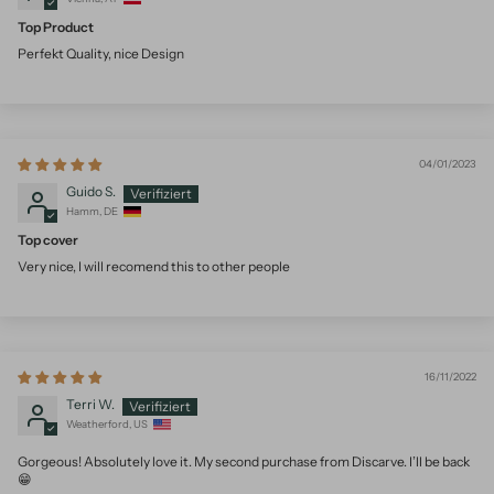
Top Product
Perfekt Quality, nice Design
04/01/2023
Guido S.
Hamm, DE
Top cover
Very nice, I will recomend this to other people
16/11/2022
Terri W.
Weatherford, US
Gorgeous! Absolutely love it. My second purchase from Discarve. I’ll be back
😁