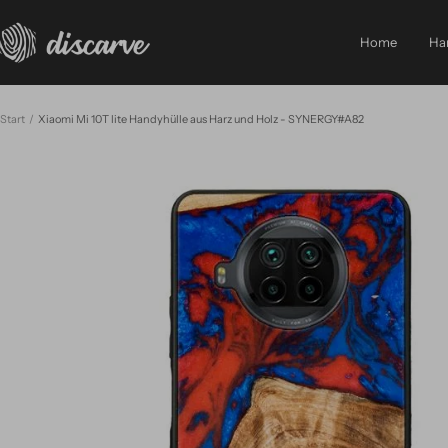
Direkt
Discarve
zum
Home
Ha
Inhalt
Start
Xiaomi Mi 10T lite Handyhülle aus Harz und Holz - SYNERGY#A82