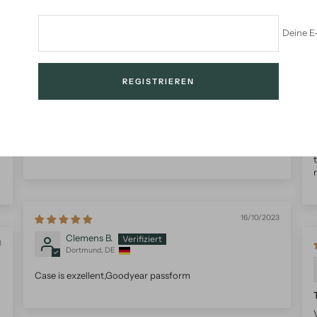
Deine E
5
19/03/2025
REGISTRIEREN
Silvia F.
Braunau am Inn, AT
Handy hülle holz
Tolle Handy Hülle, gut verarbeitet und schon weiter
empfohlen
16/10/2023
Clemens B.
3
Dortmund, DE
Case is exzellent,Goodyear passform