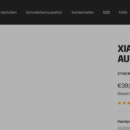
ndyhüllen
Schreibtischzubehör
Kartenhalter
B2B
Hilfe
XI
AU
SYNE
Ange
€39
Steuer
Handy