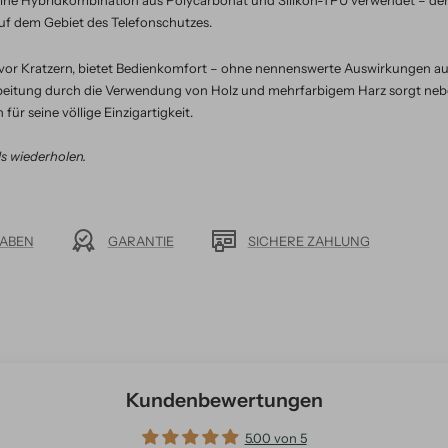
eine Hybridkombination aus Polycarbonat und Silikon-TPU verwendet – der
f dem Gebiet des Telefonschutzes.
v vor Kratzern, bietet Bedienkomfort – ohne nennenswerte Auswirkungen 
arbeitung durch die Verwendung von Holz und mehrfarbigem Harz sorgt ne
für seine völlige Einzigartigkeit.
ls wiederholen.
ABEN
GARANTIE
SICHERE ZAHLUNG
Kundenbewertungen
5.00 von 5