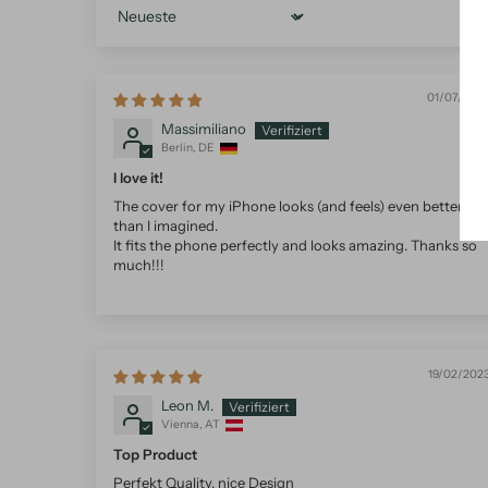
Sort by
01/07/202
Massimiliano
Berlin, DE
I love it!
The cover for my iPhone looks (and feels) even better
than I imagined.
It fits the phone perfectly and looks amazing. Thanks so
much!!!
19/02/202
Leon M.
Vienna, AT
Top Product
Perfekt Quality, nice Design