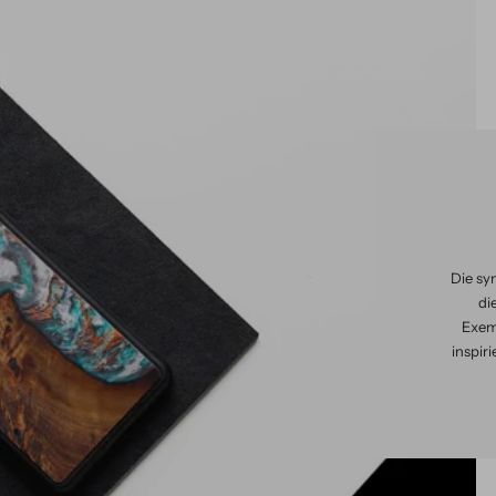
Die sy
di
Exemp
inspir