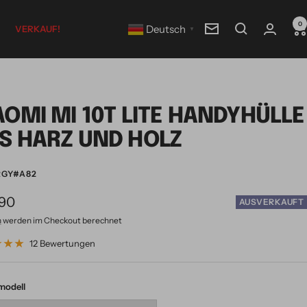
0
Deutsch
VERKAUF!
Newsletter
▼
AOMI MI 10T LITE HANDYHÜLLE
S HARZ UND HOLZ
RGY#A82
botspreis
,90
AUSVERKAUFT
n
werden im Checkout berechnet
12 Bewertungen
modell