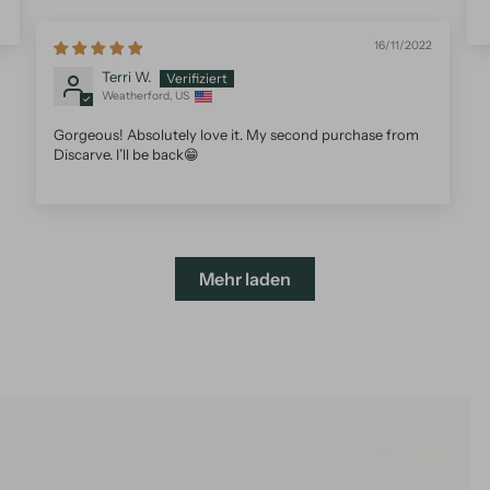
16/11/2022
Terri W.
Weatherford, US
Gorgeous! Absolutely love it. My second purchase from
Discarve. I’ll be back😁
Mehr laden