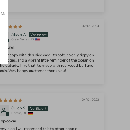
-Mail
02/01/2024
Alison A.
Grass Valley, US
beautiful!
Very happy with this nice case, it's soft inside, grippy on
the edges, and a vibrant little reminder of the ocean on
the outside. I like that it's made with real wood burl and
resin. Very happy customer, thank you!
04/01/2023
Guido S.
Hamm, DE
Top cover
Very nice, I will recomend this to other people