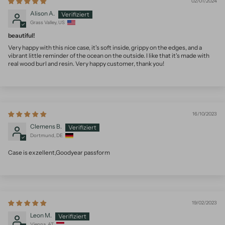
02/01/2024
Alison A.
Grass Valley, US
beautiful!
Very happy with this nice case, it's soft inside, grippy on the edges, and a
vibrant little reminder of the ocean on the outside. I like that it's made with
real wood burl and resin. Very happy customer, thank you!
16/10/2023
Clemens B.
Dortmund, DE
Case is exzellent,Goodyear passform
19/02/2023
Leon M.
Vienna, AT