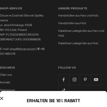
SHOP-SERVICE
UNSERE PRODUKTE
Discarve Dubiński Sikorski Spółka
Handyhüllen aus Harz und Holz
Jawna
Handyhüllen aus Holz
ul. Jana Kilińskiego 100/6
90-012 Łódź, Poland
Kabellose Ladegeräte aus Harz und
NIP: PL7252308600 | REGON:
Holz
388748427 | KRS: 0000896606
Kabellose Ladegeräte aus Holz
E-mail:
shop@discarve.com
|
✆
+48
531 469 074
DISCARVE
FOLLOW US
Über uns
Kontakt
Impressum
Nutzungsbedingungen
ERHALTEN SIE 10% RABATT
Datenschutzrichtlinie