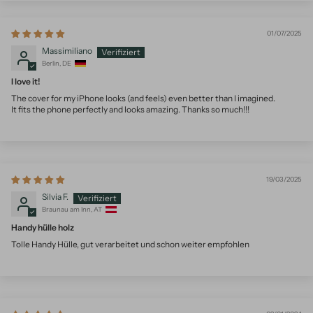
01/07/2025
Massimiliano
Berlin, DE
I love it!
The cover for my iPhone looks (and feels) even better than I imagined.
It fits the phone perfectly and looks amazing. Thanks so much!!!
19/03/2025
Silvia F.
Braunau am Inn, AT
Handy hülle holz
Tolle Handy Hülle, gut verarbeitet und schon weiter empfohlen