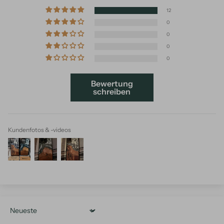
12
0
0
0
0
Bewertung
schreiben
Kundenfotos & -videos
Sort by