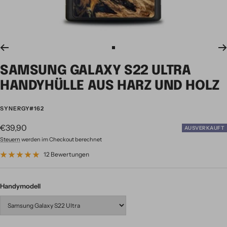
Zur
Slide
SAMSUNG GALAXY S22 ULTRA
1
gehen
HANDYHÜLLE AUS HARZ UND HOLZ
SYNERGY#162
Angebotspreis
€39,90
AUSVERKAUFT
Steuern
werden im Checkout berechnet
12 Bewertungen
Handymodell