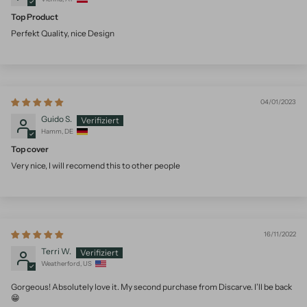
Top Product
Perfekt Quality, nice Design
04/01/2023
Guido S.
Hamm, DE
Top cover
Very nice, I will recomend this to other people
16/11/2022
Terri W.
Weatherford, US
Gorgeous! Absolutely love it. My second purchase from Discarve. I’ll be back
😁