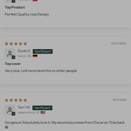
Top Product
Perfekt Quality, nice Design
04/01/2023
Guido S.
Hamm, DE
Top cover
Very nice, I will recomend this to other people
16/11/2022
Terri W.
Weatherford, US
Gorgeous! Absolutely love it. My second purchase from Discarve. I’ll be back
😁