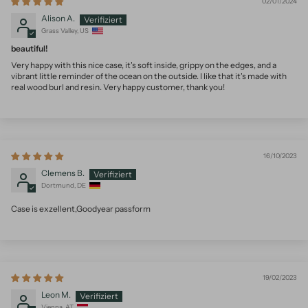
02/01/2024
Alison A.
Grass Valley, US
beautiful!
Very happy with this nice case, it's soft inside, grippy on the edges, and a
vibrant little reminder of the ocean on the outside. I like that it's made with
real wood burl and resin. Very happy customer, thank you!
16/10/2023
Clemens B.
Dortmund, DE
Case is exzellent,Goodyear passform
19/02/2023
Leon M.
Vienna, AT