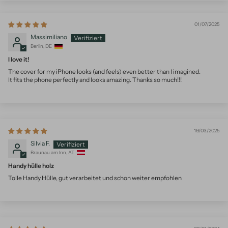
01/07/2025
Massimiliano
Berlin, DE
I love it!
The cover for my iPhone looks (and feels) even better than I imagined.
It fits the phone perfectly and looks amazing. Thanks so much!!!
19/03/2025
Silvia F.
Braunau am Inn, AT
Handy hülle holz
Tolle Handy Hülle, gut verarbeitet und schon weiter empfohlen