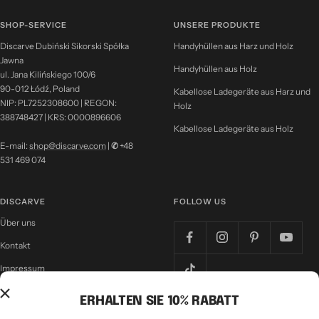
SHOP-SERVICE
UNSERE PRODUKTE
Discarve Dubiński Sikorski Spółka
Handyhüllen aus Harz und Holz
Jawna
Handyhüllen aus Holz
ul. Jana Kilińskiego 100/6
90-012 Łódź, Poland
Kabellose Ladegeräte aus Harz und
NIP: PL7252308600 | REGON:
Holz
388748427 | KRS: 0000896606
Kabellose Ladegeräte aus Holz
E-mail:
shop@discarve.com
|
✆
+48
531 469 074
DISCARVE
FOLLOW US
Über uns
Kontakt
Impressum
Nutzungsbedingungen
ERHALTEN SIE 10% RABATT
Datenschutzrichtlinie