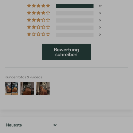
12
0
0
0
0
Bewertung
schreiben
Kundenfotos & -videos
Sort by