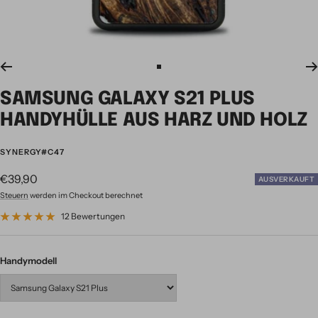
Zur
Slide
SAMSUNG GALAXY S21 PLUS
1
gehen
HANDYHÜLLE AUS HARZ UND HOLZ
SYNERGY#C47
Angebotspreis
€39,90
AUSVERKAUFT
Steuern
werden im Checkout berechnet
12 Bewertungen
Handymodell