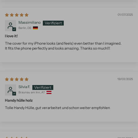
01/07/2025
Massimiliano
Berlin, DE
I love it!
The cover for my iPhone looks (and feels) even better than I imagined.
It fits the phone perfectly and looks amazing. Thanks so much!!!
19/03/2025
Silvia F.
Braunau am Inn, AT
Handy hülle holz
Tolle Handy Hülle, gut verarbeitet und schon weiter empfohlen