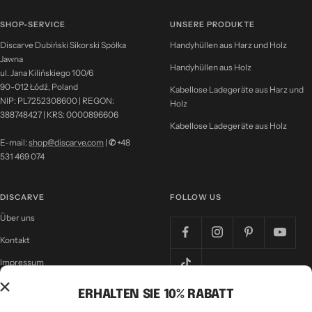
SHOP-SERVICE
UNSERE PRODUKTE
Discarve Dubiński Sikorski Spółka
Handyhüllen aus Harz und Holz
Jawna
Handyhüllen aus Holz
ul. Jana Kilińskiego 100/6
90-012 Łódź, Poland
Kabellose Ladegeräte aus Harz und
NIP: PL7252308600 | REGON:
Holz
388748427 | KRS: 0000896606
Kabellose Ladegeräte aus Holz
E-mail:
shop@discarve.com
|
✆
+48
531 469 074
DISCARVE
FOLLOW US
Über uns
Kontakt
Impressum
Nutzungsbedingungen
ERHALTEN SIE 10% RABATT
Datenschutzrichtlinie