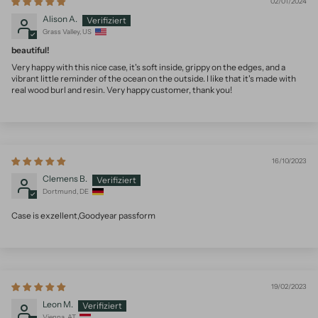
02/01/2024
Alison A.
Grass Valley, US
beautiful!
Very happy with this nice case, it's soft inside, grippy on the edges, and a
vibrant little reminder of the ocean on the outside. I like that it's made with
real wood burl and resin. Very happy customer, thank you!
16/10/2023
Clemens B.
Dortmund, DE
Case is exzellent,Goodyear passform
19/02/2023
Leon M.
Vienna, AT