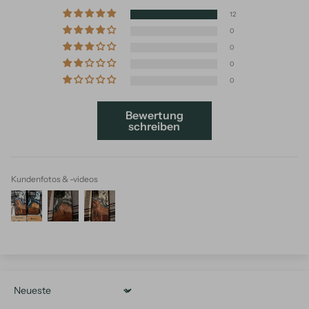
12
0
0
0
0
Bewertung
schreiben
Kundenfotos & -videos
Sort by