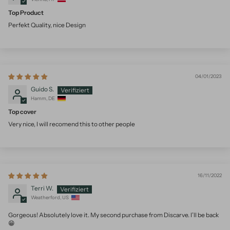
Top Product
Perfekt Quality, nice Design
04/01/2023
Guido S.
Hamm, DE
Top cover
Very nice, I will recomend this to other people
16/11/2022
Terri W.
Weatherford, US
Gorgeous! Absolutely love it. My second purchase from Discarve. I’ll be back
😁