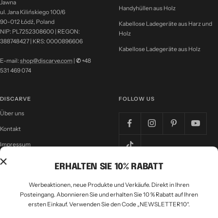
Jawna
Handyhüllen aus Holz
ul. Jana Kilińskiego 100/6
90-012 Łódź, Poland
Kabellose Ladegeräte aus Harz und
NIP: PL7252308600 | REGON:
Holz
388748427 | KRS: 0000896606
Kabellose Ladegeräte aus Holz
E-mail:
shop@discarve.com
|
✆
+48
531 469 074
DISCARVE
FOLLOW US
Über uns
Kontakt
Impressum
Nutzungsbedingungen
ERHALTEN SIE 10% RABATT
Datenschutzrichtlinie
Werbeaktionen, neue Produkte und Verkäufe. Direkt in Ihren
Rückerstattungsrichtlinie
Posteingang. Abonnieren Sie und erhalten Sie 10 % Rabatt auf Ihren
ersten Einkauf. Verwenden Sie den Code „NEWSLETTER10“.