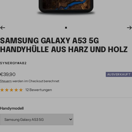
Zur
Slide
SAMSUNG GALAXY A53 5G
1
gehen
HANDYHÜLLE AUS HARZ UND HOLZ
SYNERGY#A82
Angebotspreis
€39,90
AUSVERKAUFT
Steuern
werden im Checkout berechnet
12 Bewertungen
Handymodell