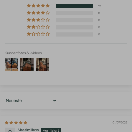
12
0
0
0
0
Kundenfotos & -videos
Sort by
01/07/2025
Massimiliano