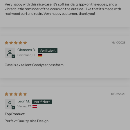
Very happy with this nice case, it's soft inside, grippy on the edges, and a
vibrant little reminder of the ocean on the outside. I like that it's made with
real wood burl and resin. Very happy customer, thank you!
16/10/2023
Clemens B.
Dortmund, DE
Case is exzellent,Goodyear passform
19/02/2023
Leon M.
Vienna, AT
Top Product
Perfekt Quality, nice Design