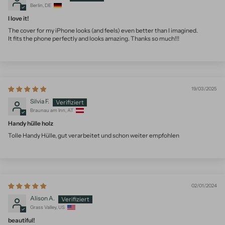
Berlin, DE
I love it!
The cover for my iPhone looks (and feels) even better than I imagined.
It fits the phone perfectly and looks amazing. Thanks so much!!!
19/03/2025
Silvia F.
Braunau am Inn, AT
Handy hülle holz
Tolle Handy Hülle, gut verarbeitet und schon weiter empfohlen
02/01/2024
Alison A.
Grass Valley, US
beautiful!