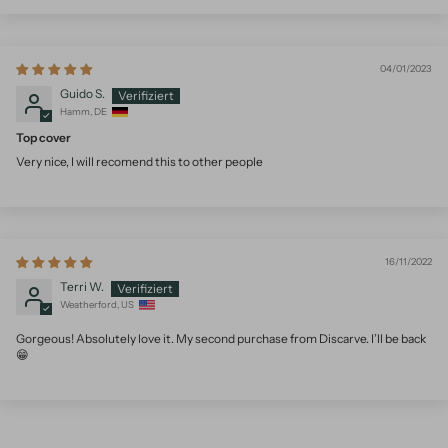
04/01/2023
Guido S.
Hamm, DE
Top cover
Very nice, I will recomend this to other people
16/11/2022
Terri W.
Weatherford, US
Gorgeous! Absolutely love it. My second purchase from Discarve. I’ll be back
😁