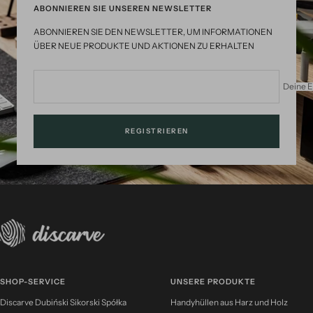
ABONNIEREN SIE UNSEREN NEWSLETTER
ABONNIEREN SIE DEN NEWSLETTER, UM INFORMATIONEN
ÜBER NEUE PRODUKTE UND AKTIONEN ZU ERHALTEN
Deine E
REGISTRIEREN
SHOP-SERVICE
UNSERE PRODUKTE
Discarve Dubiński Sikorski Spółka
Handyhüllen aus Harz und Holz