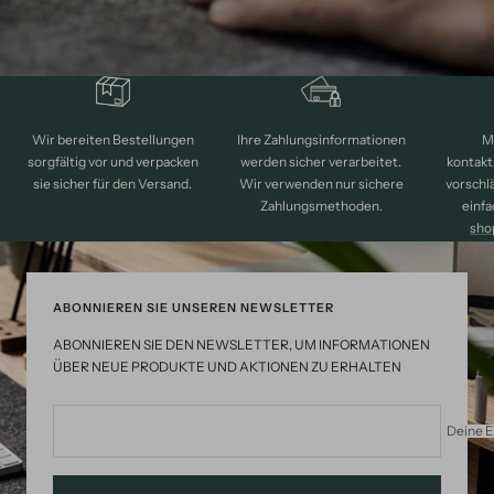
M
Wir bereiten Bestellungen
Ihre Zahlungsinformationen
kontakt
sorgfältig vor und verpacken
werden sicher verarbeitet.
vorschl
sie sicher für den Versand.
Wir verwenden nur sichere
einfa
Zahlungsmethoden.
sho
ABONNIEREN SIE UNSEREN NEWSLETTER
ABONNIEREN SIE DEN NEWSLETTER, UM INFORMATIONEN
ÜBER NEUE PRODUKTE UND AKTIONEN ZU ERHALTEN
Deine E