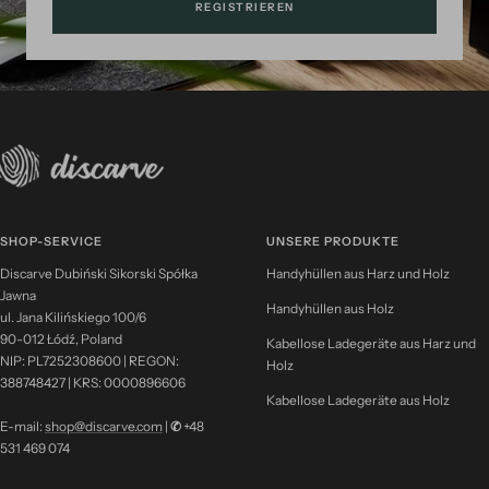
REGISTRIEREN
SHOP-SERVICE
UNSERE PRODUKTE
Discarve Dubiński Sikorski Spółka
Handyhüllen aus Harz und Holz
Jawna
Handyhüllen aus Holz
ul. Jana Kilińskiego 100/6
90-012 Łódź, Poland
Kabellose Ladegeräte aus Harz und
NIP: PL7252308600 | REGON:
Holz
388748427 | KRS: 0000896606
Kabellose Ladegeräte aus Holz
E-mail:
shop@discarve.com
|
✆
+48
531 469 074