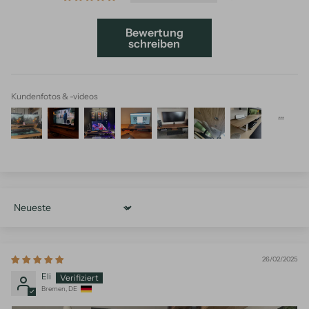
Bewertung
schreiben
Kundenfotos & -videos
Sort by
26/02/2025
Eli
Bremen, DE