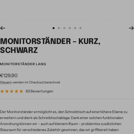
Zur
Zur
Zur
Zur
Zur
Zur
Slide
Slide
Slide
Slide
Slide
Slide
MONITORSTÄNDER – KURZ,
1
2
3
4
5
6
gehen
gehen
gehen
gehen
gehen
gehen
SCHWARZ
MONITORSTÄNDER LANG
Angebotspreis
€129,90
Steuern
werden im Checkout berechnet
63 Bewertungen
Der Monitorständer ermöglicht es, den Schreibtisch auf eine höhere Ebene zu
erweitern und dient als Schreibtischablage. Dank einer solchen funktionalen
Anordnung können wir – auch auf kleinem Raum – problemlos zusätzlichen
Stauraum für verschiedenes Zubehör gewinnen, das wir griffbereit haben