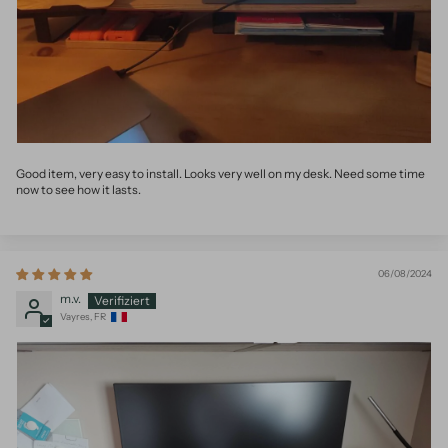
Good item, very easy to install. Looks very well on my desk. Need some time
now to see how it lasts.
06/08/2024
m.v.
Vayres, FR