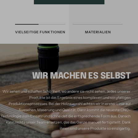
VIELSEITIGE FUNKTIONEN
MATERIALIEN
WIR MACHEN ES SELBST
Wir sehen und schaffen Schönheit, wo andere sie nicht sehen. Jedes unserer
Produkte ist das Ergebnis eines komplexen und sorgfältigen
Produktionsprozesses. Bei der Holzauswahl achten wir in erster Linie auf
Aussehen, Maserung und Qualität. Dann kommt die neueste CNC-
Technologie zum Einsatz und schneidet die entsprechende Form aus. Danach
kann nichts unser Team ersetzen, das das Ganze manuell fertigstellt. Dank
ihnen sind unsere Produkte so einzigartig.