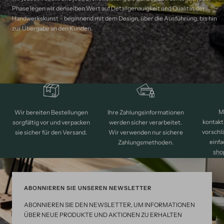
Phase legen wir denselben Wert auf Detailgenauigkeit und Qualität der
Handwerkskunst – beginnend mit dem Design, über die Ausführung, bis hin
zur Übergabe an den Kunden.
M
Wir bereiten Bestellungen
Ihre Zahlungsinformationen
kontakt
sorgfältig vor und verpacken
werden sicher verarbeitet.
vorschl
sie sicher für den Versand.
Wir verwenden nur sichere
einfa
Zahlungsmethoden.
sho
ABONNIEREN SIE UNSEREN NEWSLETTER
ABONNIEREN SIE DEN NEWSLETTER, UM INFORMATIONEN
ÜBER NEUE PRODUKTE UND AKTIONEN ZU ERHALTEN