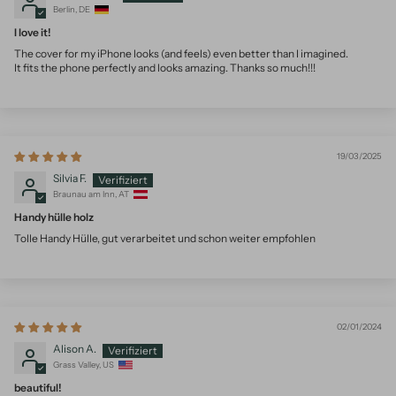
Berlin, DE
I love it!
The cover for my iPhone looks (and feels) even better than I imagined.
It fits the phone perfectly and looks amazing. Thanks so much!!!
19/03/2025
Silvia F.
Braunau am Inn, AT
Handy hülle holz
Tolle Handy Hülle, gut verarbeitet und schon weiter empfohlen
02/01/2024
Alison A.
Grass Valley, US
beautiful!