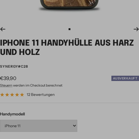
Zur
Slide
IPHONE 11 HANDYHÜLLE AUS HARZ
1
gehen
UND HOLZ
SYNERGY#C28
Angebotspreis
€39,90
AUSVERKAUFT
Steuern
werden im Checkout berechnet
12 Bewertungen
Handymodell