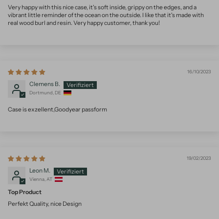
Very happy with this nice case, it's soft inside, grippy on the edges, and a
vibrant little reminder of the ocean on the outside. I like that it's made with
real wood burl and resin. Very happy customer, thank you!
16/10/2023
Clemens B.
Dortmund, DE
Case is exzellent,Goodyear passform
19/02/2023
Leon M.
Vienna, AT
Top Product
Perfekt Quality, nice Design