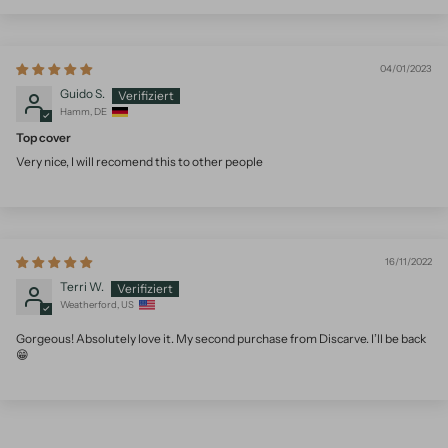
04/01/2023
Guido S.
Hamm, DE
Top cover
Very nice, I will recomend this to other people
16/11/2022
Terri W.
Weatherford, US
Gorgeous! Absolutely love it. My second purchase from Discarve. I’ll be back
😁