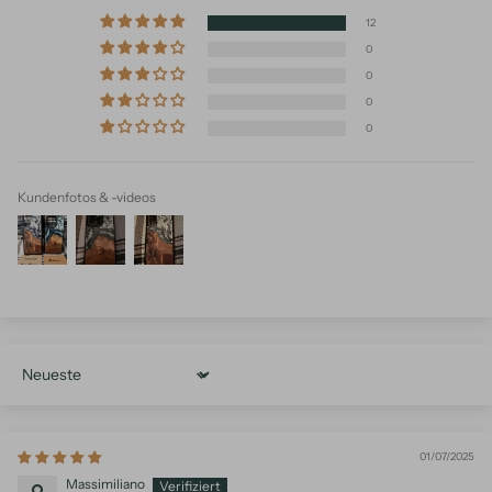
12
0
0
0
0
Kundenfotos & -videos
Sort by
01/07/2025
Massimiliano