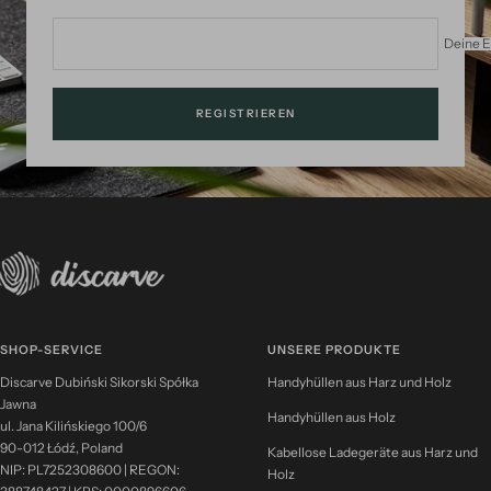
Deine E
REGISTRIEREN
SHOP-SERVICE
UNSERE PRODUKTE
Discarve Dubiński Sikorski Spółka
Handyhüllen aus Harz und Holz
Jawna
Handyhüllen aus Holz
ul. Jana Kilińskiego 100/6
90-012 Łódź, Poland
Kabellose Ladegeräte aus Harz und
NIP: PL7252308600 | REGON:
Holz