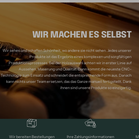
WIR MACHEN ES SELBST
Wir sehen und schaffen Schönheit, wo andere sie nicht sehen. Jedes unserer
Produkte ist das Ergebnis eines komplexen und sorgfältigen
Produktionsprozesses. Bei der Holzauswahl achten wir in erster Linie auf
Aussehen, Maserung und Qualität. Dann kommt die neueste CNC-
Technologie zum Einsatz und schneidet die entsprechende Form aus. Danach
kann nichts unser Team ersetzen, das das Ganze manuell fertigstellt. Dank
ihnen sind unsere Produkte so einzigartig.
M
Wir bereiten Bestellungen
Ihre Zahlungsinformationen