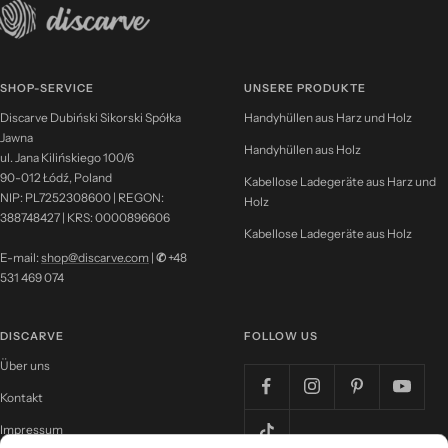
SHOP-SERVICE
UNSERE PRODUKTE
Discarve Dubiński Sikorski Spółka
Handyhüllen aus Harz und Holz
Jawna
Handyhüllen aus Holz
ul. Jana Kilińskiego 100/6
90-012 Łódź, Poland
Kabellose Ladegeräte aus Harz und
NIP: PL7252308600 | REGON:
Holz
388748427 | KRS: 0000896606
Kabellose Ladegeräte aus Holz
E-mail:
shop@discarve.com
|
✆
+48
531 469 074
DISCARVE
FOLLOW US
Über uns
Kontakt
Impressum