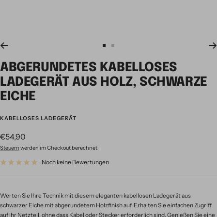
Zur
Zur
Slide
Slide
ABGERUNDETES KABELLOSES
1
2
gehen
gehen
LADEGERÄT AUS HOLZ, SCHWARZE
EICHE
KABELLOSES LADEGERÄT
Angebotspreis
€54,90
Steuern
werden im Checkout berechnet
Noch keine Bewertungen
Werten Sie Ihre Technik mit diesem eleganten kabellosen Ladegerät aus
schwarzer Eiche mit abgerundetem Holzfinish auf. Erhalten Sie einfachen Zugriff
auf Ihr Netzteil, ohne dass Kabel oder Stecker erforderlich sind. Genießen Sie eine