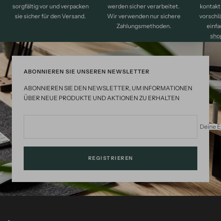
kontakt
sorgfältig vor und verpacken
werden sicher verarbeitet.
vorschl
sie sicher für den Versand.
Wir verwenden nur sichere
einfa
Zahlungsmethoden.
sho
ABONNIEREN SIE UNSEREN NEWSLETTER
ABONNIEREN SIE DEN NEWSLETTER, UM INFORMATIONEN
ÜBER NEUE PRODUKTE UND AKTIONEN ZU ERHALTEN
Deine E
REGISTRIEREN