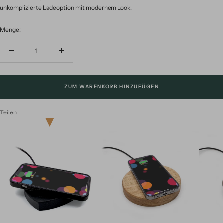
unkomplizierte Ladeoption mit modernem Look.
Menge:
Menge
Menge
verringern
erhöhen
ZUM WARENKORB HINZUFÜGEN
Teilen