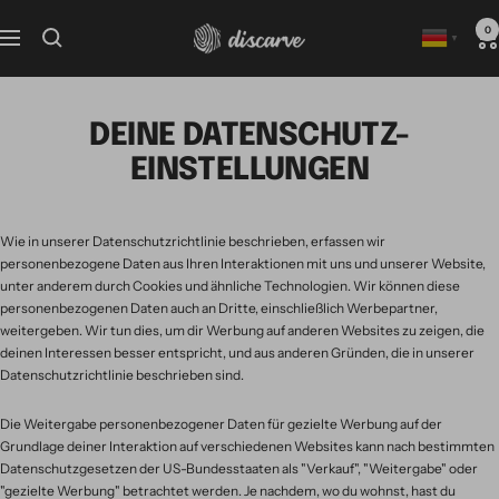
Direkt
zum
Discarve
0
Navigation
▼
Inhalt
DEINE DATENSCHUTZ-
EINSTELLUNGEN
Wie in unserer Datenschutzrichtlinie beschrieben, erfassen wir
personenbezogene Daten aus Ihren Interaktionen mit uns und unserer Website,
unter anderem durch Cookies und ähnliche Technologien. Wir können diese
personenbezogenen Daten auch an Dritte, einschließlich Werbepartner,
weitergeben. Wir tun dies, um dir Werbung auf anderen Websites zu zeigen, die
deinen Interessen besser entspricht, und aus anderen Gründen, die in unserer
Datenschutzrichtlinie beschrieben sind.
Die Weitergabe personenbezogener Daten für gezielte Werbung auf der
Grundlage deiner Interaktion auf verschiedenen Websites kann nach bestimmten
Datenschutzgesetzen der US-Bundesstaaten als "Verkauf", "Weitergabe" oder
"gezielte Werbung" betrachtet werden. Je nachdem, wo du wohnst, hast du