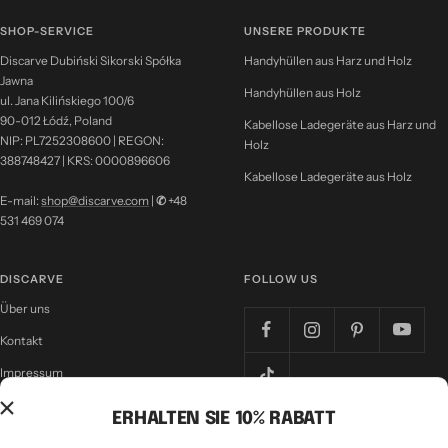
SHOP-SERVICE
UNSERE PRODUKTE
Discarve Dubiński Sikorski Spółka
Handyhüllen aus Harz und Holz
Jawna
Handyhüllen aus Holz
ul. Jana Kilińskiego 100/6
90-012 Łódź, Poland
Kabellose Ladegeräte aus Harz und
NIP: PL7252308600 | REGON:
Holz
388748427 | KRS: 0000896606
Kabellose Ladegeräte aus Holz
E-mail:
shop@discarve.com
|
✆
+48
531 469 074
DISCARVE
FOLLOW US
Über uns
Kontakt
Impressum
Nutzungsbedingungen
ERHALTEN SIE 10% RABATT
Datenschutzrichtlinie