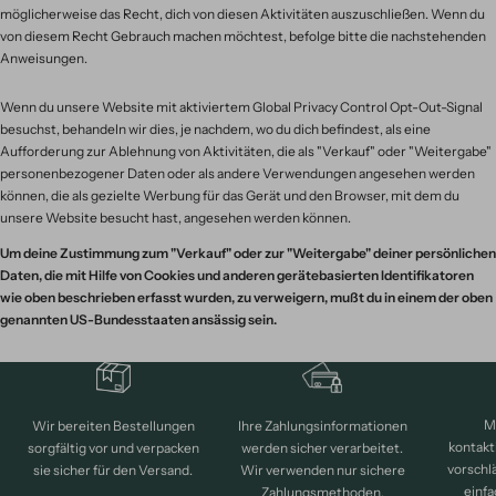
möglicherweise das Recht, dich von diesen Aktivitäten auszuschließen. Wenn du
von diesem Recht Gebrauch machen möchtest, befolge bitte die nachstehenden
Anweisungen.
Wenn du unsere Website mit aktiviertem Global Privacy Control Opt-Out-Signal
besuchst, behandeln wir dies, je nachdem, wo du dich befindest, als eine
Aufforderung zur Ablehnung von Aktivitäten, die als "Verkauf" oder "Weitergabe"
personenbezogener Daten oder als andere Verwendungen angesehen werden
können, die als gezielte Werbung für das Gerät und den Browser, mit dem du
unsere Website besucht hast, angesehen werden können.
Um deine Zustimmung zum "Verkauf" oder zur "Weitergabe" deiner persönlichen
Daten, die mit Hilfe von Cookies und anderen gerätebasierten Identifikatoren
wie oben beschrieben erfasst wurden, zu verweigern, mußt du in einem der oben
genannten US-Bundesstaaten ansässig sein.
M
Wir bereiten Bestellungen
Ihre Zahlungsinformationen
kontakt
sorgfältig vor und verpacken
werden sicher verarbeitet.
vorschl
sie sicher für den Versand.
Wir verwenden nur sichere
einfa
Zahlungsmethoden.